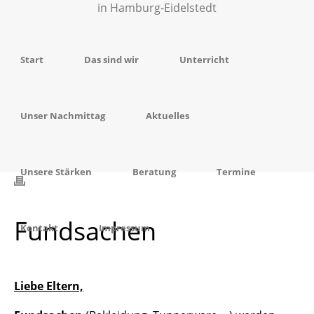
Start
Das sind wir
Unterricht
Unser Nachmittag
Aktuelles
Unsere Stärken
Beratung
Termine
Fundsachen
Kontakt
Impressum
Liebe Eltern,