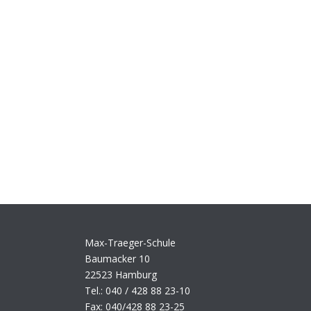
Max-Traeger-Schule
Baumacker 10
22523 Hamburg
Tel.: 040 / 428 88 23-10
Fax: 040/428 88 23-25