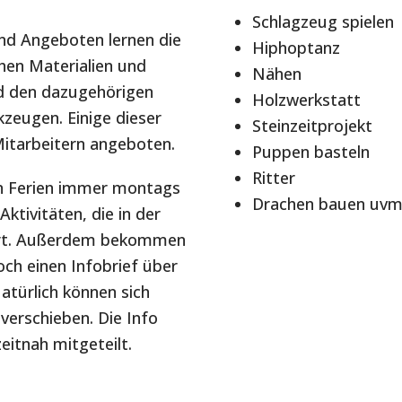
Schlagzeug spielen
nd Angeboten lernen die
Hiphoptanz
hen Materialien und
Nähen
nd den dazugehörigen
Holzwerkstatt
eugen. Einige dieser
Steinzeitprojekt
itarbeitern angeboten.
Puppen basteln
Ritter
den Ferien immer montags
Drachen bauen uvm
ktivitäten, die in der
iert. Außerdem bekommen
och einen Infobrief über
atürlich können sich
erschieben. Die Info
eitnah mitgeteilt.