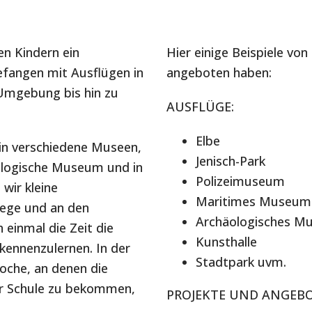
en Kindern ein
Hier einige Beispiele von
efangen mit Ausflügen in
angeboten haben:
 Umgebung bis hin zu
AUSFLÜGE:
Elbe
 in verschiedene Museen,
Jenisch-Park
ologische Museum und in
Polizeimuseum
 wir kleine
Maritimes Museum
hege und an den
Archäologisches 
 einmal die Zeit die
Kunsthalle
kennenzulernen. In der
Stadtpark uvm.
oche, an denen die
er Schule zu bekommen,
PROJEKTE UND ANGEBO