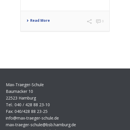
Read More
0
Max-Traeger-Schule
Baumacker 10
22523 Hamburg
Tel.: 040 / 428 88 23-10
Fax: 040/428 88 23-25
info@max-traeger-schule.de
max-traeger-schule@bsb.hamburg.de