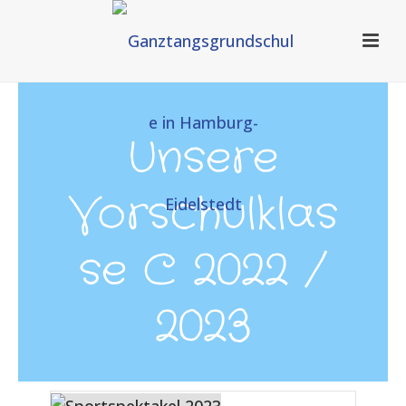
Unsere
Vorschulklas
se C 2022 /
2023