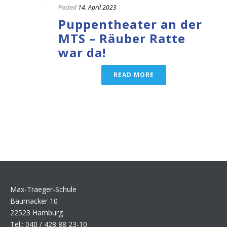
Posted
14. April 2023
Puppentheater an der
MTS – Räuber Ratte
war da!
READ MORE
Max-Traeger-Schule
Baumacker 10
22523 Hamburg
Tel.: 040 / 428 88 23-10