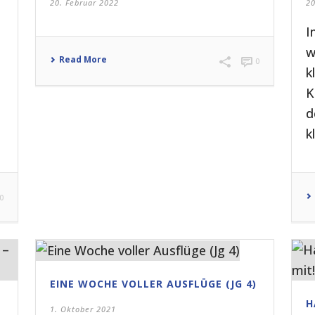
20. Februar 2022
2
I
w
Read More
0
k
K
d
k
0
EINE WOCHE VOLLER AUSFLÜGE (JG 4)
H
1. Oktober 2021