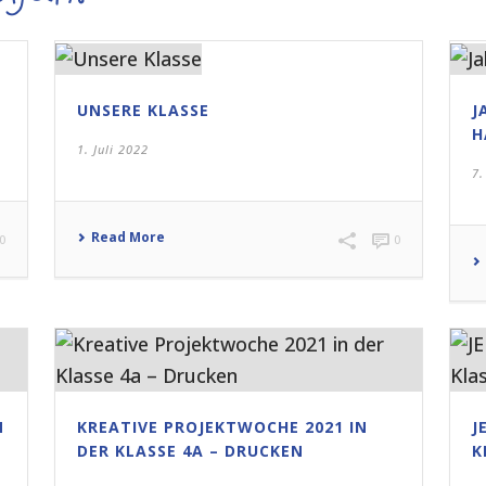
UNSERE KLASSE
J
H
1. Juli 2022
7.
Read More
0
0
N
KREATIVE PROJEKTWOCHE 2021 IN
J
DER KLASSE 4A – DRUCKEN
K