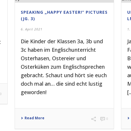
SPEAKING „HAPPY EASTER!“ PICTURES
U
(JG. 3)
L
6. April 2021
1.
Die Kinder der Klassen 3a, 3b und
J
t
3c haben im Englischunterricht
F
Osterhasen, Ostereier und
B
Osterküken zum Englischsprechen
w
gebracht. Schaut und hört sie euch
a
doch mal an… die sind echt lustig
M
geworden!
[.
0
Read More
0