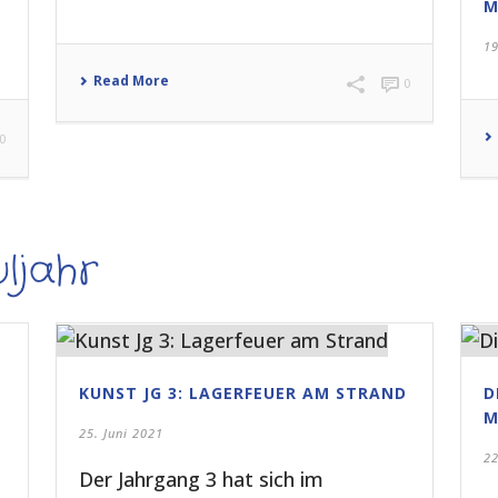
M
1
Read More
0
0
ljahr
KUNST JG 3: LAGERFEUER AM STRAND
D
E
25. Juni 2021
22
Der Jahrgang 3 hat sich im