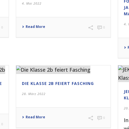
F
4. Mai 2022
J
M
4.
Read More
0
0
E
DIE KLASSE 2B FEIERT FASCHING
J
28. März 2022
K
20
Read More
0
In
0
w