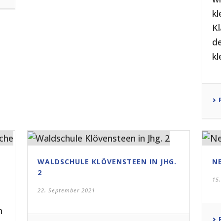
kl
Kl
de
kl
WALDSCHULE KLÖVENSTEEN IN JHG.
N
2
15
22. September 2021
n