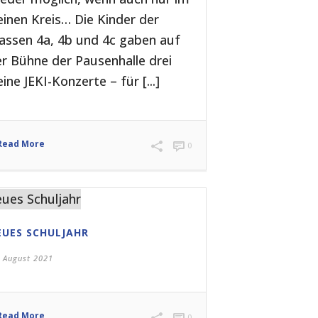
einen Kreis… Die Kinder der
assen 4a, 4b und 4c gaben auf
r Bühne der Pausenhalle drei
eine JEKI-Konzerte – für [...]
Read More
0
EUES SCHULJAHR
. August 2021
Read More
0