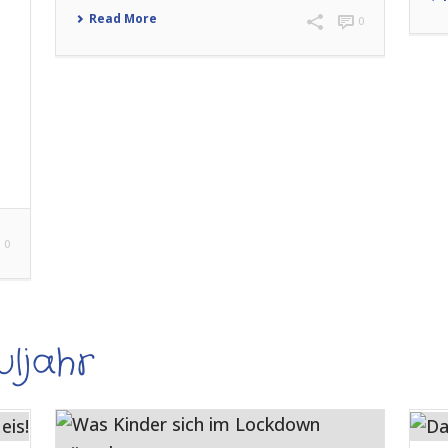
Read More
0
0
uljahr