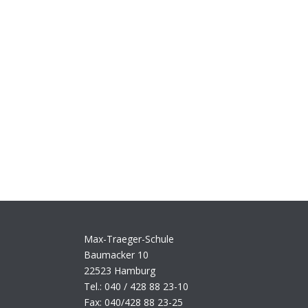
Max-Traeger-Schule
Baumacker 10
22523 Hamburg
Tel.: 040 / 428 88 23-10
Fax: 040/428 88 23-25