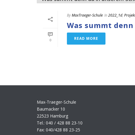
By
MaxTraeger-Schule
In
2022_1d
,
Projek
Was summt denn 
READ MORE
0
Max-Traeger-Schule
Baumacker 10
22523 Hamburg
Tel.: 040 / 428 88 23-10
Fax: 040/428 88 23-25