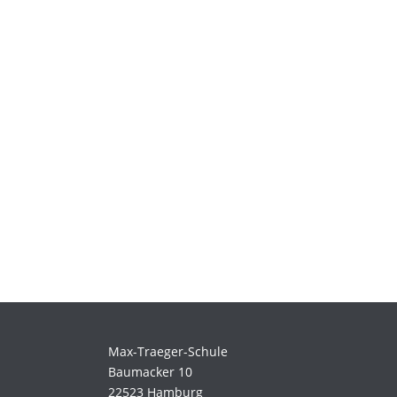
Max-Traeger-Schule
Baumacker 10
22523 Hamburg