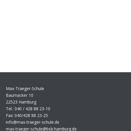
Max-Traeger-Schule
Baumacker 10
22523 Hamburg
Tel.: 040 / 428 88 23-10
Fax: 040/428 88 23-25
info@max-traeger-schule.de
max-traeger-schule@bsb.hamburg.de