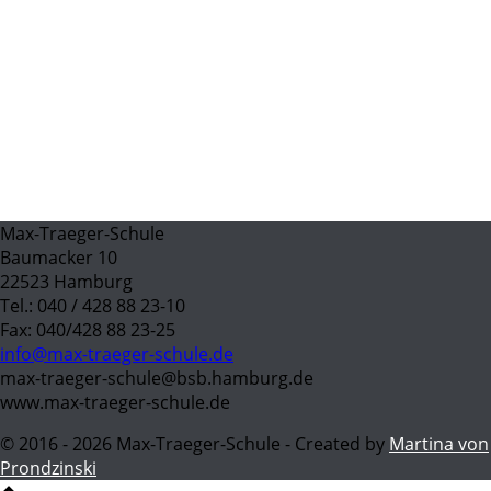
Max-Traeger-Schule
Baumacker 10
22523 Hamburg
Tel.: 040 / 428 88 23-10
Fax: 040/428 88 23-25
info@max-traeger-schule.de
max-traeger-schule@bsb.hamburg.de
www.max-traeger-schule.de
© 2016 - 2026 Max-Traeger-Schule - Created by
Martina von
Prondzinski