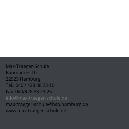
Max-Traeger-Schule
Baumacker 10
22523 Hamburg
Tel.: 040 / 428 88 23-10
Fax: 040/428 88 23-25
info@max-traeger-schule.de
max-traeger-schule@bsb.hamburg.de
www.max-traeger-schule.de