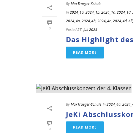
By
MaxTraeger-Schule
In
2024_1a
,
2024_1b
,
2024_1c
,
2024_1d
,
2024_4a
,
2024_4b
,
2024_4c
,
2024_4d
,
Al
0
Posted
27. Juli 2025
Das Highlight des
READ MORE
By
MaxTraeger-Schule
In
2024_4a
,
2024_
JeKi Abschlusskon
READ MORE
0