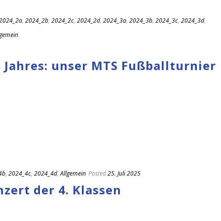
2024_2a
,
2024_2b
,
2024_2c
,
2024_2d
,
2024_3a
,
2024_3b
,
2024_3c
,
2024_3d
,
lgemein
 Jahres: unser MTS Fußballturnier
4b
,
2024_4c
,
2024_4d
,
Allgemein
Posted
25. Juli 2025
zert der 4. Klassen