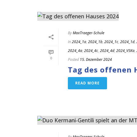
By
MaxTraeger-Schule
In
2024_1a
,
2024_1b
,
2024_1c
,
2024_1d
,
2024_4a
,
2024_4c
,
2024_4d
,
2024_VSKa
,
0
Posted
15. Dezember 2024
Tag des offenen 
READ MORE
By
MaxTraeger-Schule