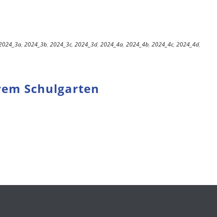
2024_3a
,
2024_3b
,
2024_3c
,
2024_3d
,
2024_4a
,
2024_4b
,
2024_4c
,
2024_4d
,
erem Schulgarten