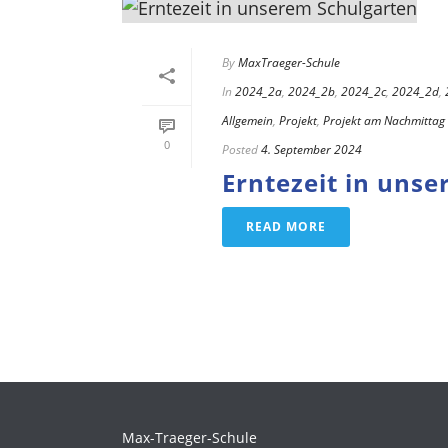
By
MaxTraeger-Schule
In
2024_2a
,
2024_2b
,
2024_2c
,
2024_2d
,
Allgemein
,
Projekt
,
Projekt am Nachmittag
0
Posted
4. September 2024
Erntezeit in uns
READ MORE
Max-Traeger-Schule