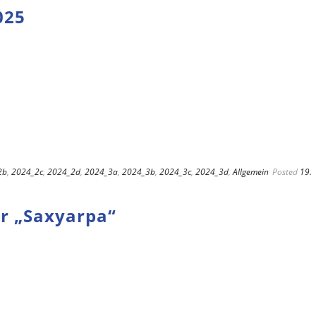
025
2b
,
2024_2c
,
2024_2d
,
2024_3a
,
2024_3b
,
2024_3c
,
2024_3d
,
Allgemein
Posted
19.
er „Saxyarpa“