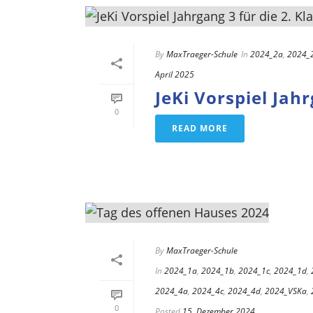
By
MaxTraeger-Schule
In
2024_2a
,
2024_
April 2025
JeKi Vorspiel Jahr
0
READ MORE
By
MaxTraeger-Schule
In
2024_1a
,
2024_1b
,
2024_1c
,
2024_1d
,
2024_4a
,
2024_4c
,
2024_4d
,
2024_VSKa
,
0
Posted
15. Dezember 2024