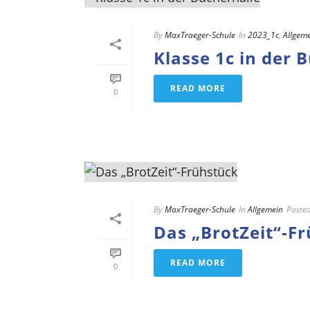
By
MaxTraeger-Schule
In
2023_1c
,
Allgem
Klasse 1c in der 
READ MORE
0
By
MaxTraeger-Schule
In
Allgemein
Poste
Das „BrotZeit“-F
READ MORE
0