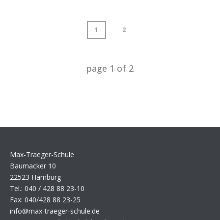
1
2
page
1
of
2
Max-Traeger-Schule
Baumacker 10
22523 Hamburg
Tel.: 040 / 428 88 23-10
Fax: 040/428 88 23-25
info@max-traeger-schule.de