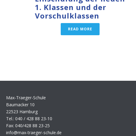
1. Klassen und der
Vorschulklassen
READ MORE
Max-Traeger-Schule
Baumacker 10
22523 Hamburg
Tel.: 040 / 428 88 23-10
Fax: 040/428 88 23-25
info@max-traeger-schule.de