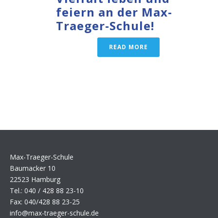
feiern an der Max-
Traeger-Schule!
READ MORE
Max-Traeger-Schule
Baumacker 10
22523 Hamburg
Tel.: 040 / 428 88 23-10
Fax: 040/428 88 23-25
info@max-traeger-schule.de