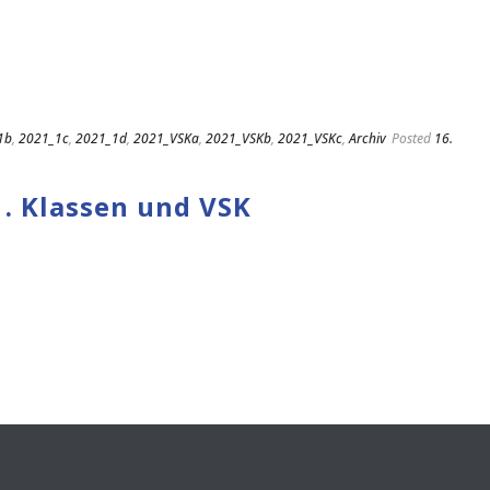
1b
,
2021_1c
,
2021_1d
,
2021_VSKa
,
2021_VSKb
,
2021_VSKc
,
Archiv
Posted
16.
1. Klassen und VSK