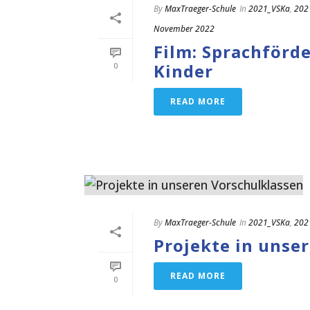
By
MaxTraeger-Schule
In
2021_VSKa
,
202
November 2022
Film: Sprachförd
Kinder
0
READ MORE
By
MaxTraeger-Schule
In
2021_VSKa
,
202
Projekte in unse
READ MORE
0