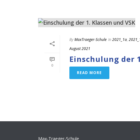
By
MaxTraeger-Schule
In
2021_1a
,
2021_
August 2021
Einschulung der 
0
READ MORE
Max-Traeger-Schule