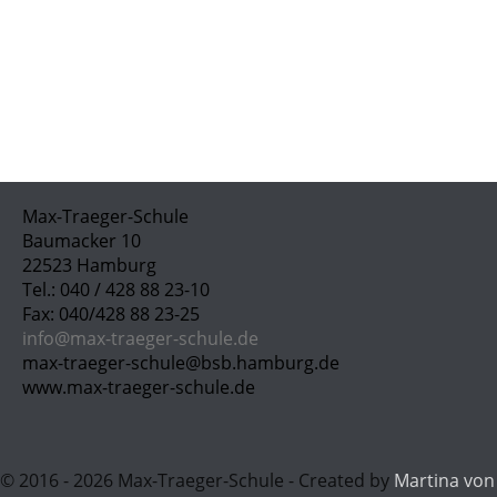
Max-Traeger-Schule
Baumacker 10
22523 Hamburg
Tel.: 040 / 428 88 23-10
Fax: 040/428 88 23-25
info@max-traeger-schule.de
max-traeger-schule@bsb.hamburg.de
www.max-traeger-schule.de
© 2016 - 2026 Max-Traeger-Schule - Created by
Martina von